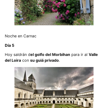
Noche en Carnac
Día 5
Hoy saldrán d
el golfo del Morbihan
para ir al
Valle
del Loira
con
su guiá privado
.