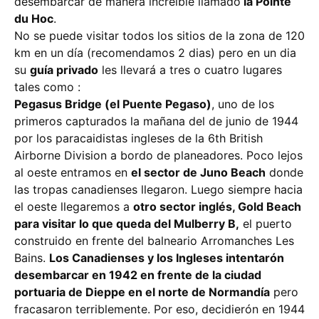
desembarcar de manera increíble llamado
la Pointe
du Hoc
.
No se puede visitar todos los sitios de la zona de 120
km en un día (recomendamos 2 dias) pero en un dia
su
guía privado
les llevará a tres o cuatro lugares
tales como :
Pegasus Bridge (el Puente Pegaso)
, uno de los
primeros capturados la mañana del de junio de 1944
por los paracaidistas ingleses de la 6th British
Airborne Division a bordo de planeadores. Poco lejos
al oeste entramos en
el sector de Juno Beach
donde
las tropas canadienses llegaron. Luego siempre hacia
el oeste llegaremos a
otro sector inglés, Gold Beach
para visitar lo que queda del Mulberry B,
el puerto
construido en frente del balneario Arromanches Les
Bains.
Los Canadienses y los Ingleses intentarón
desembarcar en 1942 en frente de la ciudad
portuaria de Dieppe en el norte de Normandía
pero
fracasaron terriblemente. Por eso, decidierón en 1944